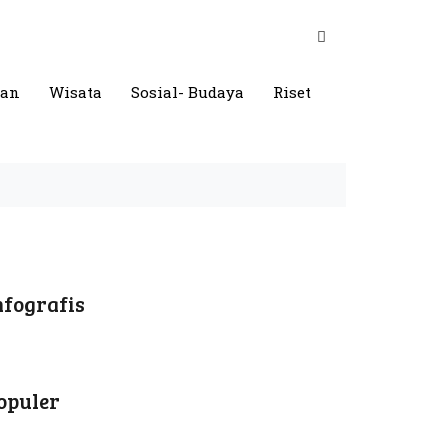
gan
Wisata
Sosial- Budaya
Riset
nfografis
opuler