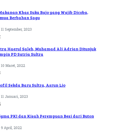
Makanan Khas Suku Bajo yang Wajib Dicoba,
mua Berbahan Sagu
11 September, 2023
2
tra Haerul Saleh, Muhamad Ali Adrian Ditunjuk
mpin PD Satria Sultra
10 Maret, 2022
3
ofil Sekda Baru Sultra, Asrun Lio
11 Januari, 2023
4
igma PKI dan Kisah Perempuan Besi dari Buton
9 April, 2022