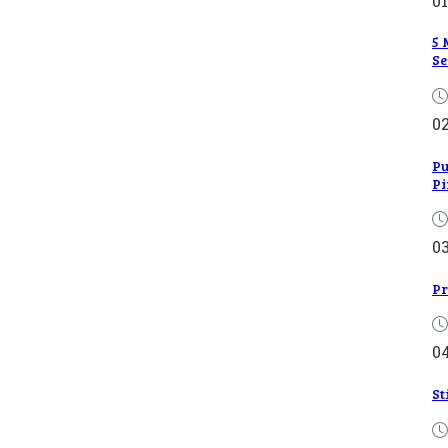
01
5 
Se
0
Pu
Pi
0
Pr
0
St