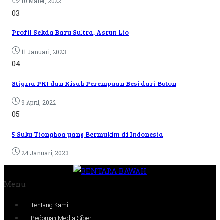
10 Maret, 2022
03
Profil Sekda Baru Sultra, Asrun Lio
11 Januari, 2023
04
Stigma PKI dan Kisah Perempuan Besi dari Buton
9 April, 2022
05
5 Suku Tionghoa yang Bermukim di Indonesia
24 Januari, 2023
Menu
Tentang Kami
Pedoman Media Siber