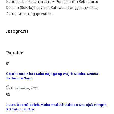
Kendari, bentaratimur.id – Penjabat (Pj) Sekertaris
Daerah (Sekda) Provinsi Sulawesi Tenggara (Sultra),
Asrun Lio mengapresiasi...
Infografis
Populer
01
5 Makanan Khas Suku Bajo yang Wajib Dicoba, Semua
Berbahan Sagu
11 September, 2023
02
Putra Haerul Saleh, Muhamad Ali Adrian Ditunjuk Pimpin
PD Satria Sultra