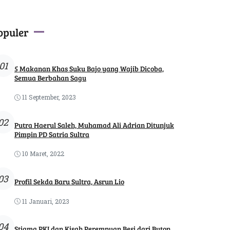
opuler
01
5 Makanan Khas Suku Bajo yang Wajib Dicoba,
Semua Berbahan Sagu
11 September, 2023
02
Putra Haerul Saleh, Muhamad Ali Adrian Ditunjuk
Pimpin PD Satria Sultra
10 Maret, 2022
03
Profil Sekda Baru Sultra, Asrun Lio
11 Januari, 2023
04
Stigma PKI dan Kisah Perempuan Besi dari Buton