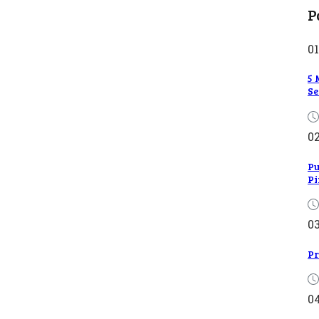
P
01
5 
Se
0
Pu
Pi
0
Pr
0