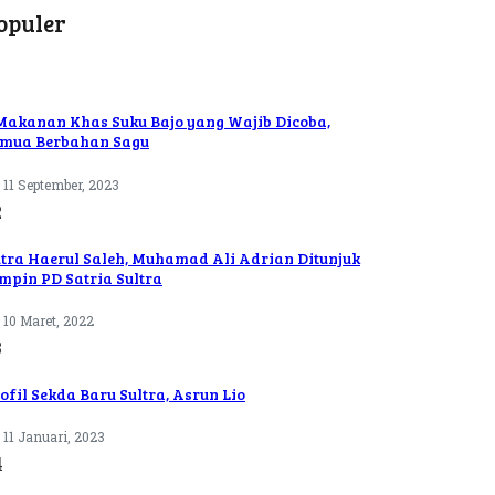
opuler
Makanan Khas Suku Bajo yang Wajib Dicoba,
mua Berbahan Sagu
11 September, 2023
2
tra Haerul Saleh, Muhamad Ali Adrian Ditunjuk
mpin PD Satria Sultra
10 Maret, 2022
3
ofil Sekda Baru Sultra, Asrun Lio
11 Januari, 2023
4