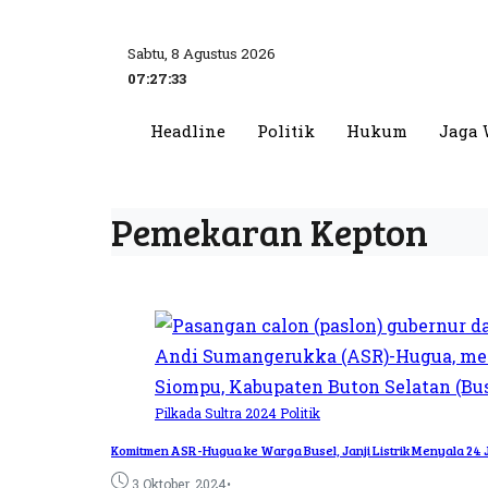
Sabtu, 8 Agustus 2026
07:27:33
Headline
Politik
Hukum
Jaga 
Pemekaran Kepton
Pilkada Sultra 2024
Politik
Komitmen ASR-Hugua ke Warga Busel, Janji Listrik Menyala 24
•
3 Oktober, 2024