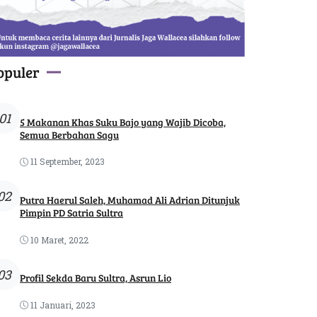
opuler
01
5 Makanan Khas Suku Bajo yang Wajib Dicoba,
Semua Berbahan Sagu
11 September, 2023
02
Putra Haerul Saleh, Muhamad Ali Adrian Ditunjuk
Pimpin PD Satria Sultra
10 Maret, 2022
03
Profil Sekda Baru Sultra, Asrun Lio
11 Januari, 2023