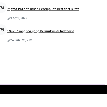
04
Stigma PKI dan Kisah Perempuan Besi dari Buton
9 April, 2022
05
5 Suku Tionghoa yang Bermukim di Indonesia
24 Januari, 2023