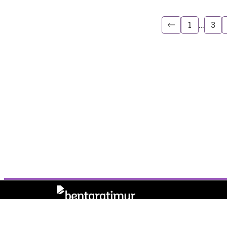
1
…
3
Tentang Kami
Pedoman Media Siber