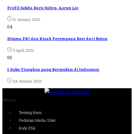
Profil Sekda Baru Sultra, Asrun Lio
11 Januari, 2023
04
Stigma PKI dan Kisah Perempuan Besi dari Buton
9 April, 2022
05
5 Suku Tionghoa yang Bermukim di Indonesia
24 Januari, 2023
Menu
Tentang Kami
Pedoman Media Siber
Kode Etik