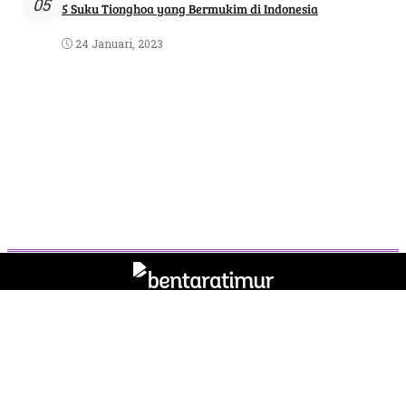
05
5 Suku Tionghoa yang Bermukim di Indonesia
24 Januari, 2023
Tentang Kami
Pedoman Media Siber
Kode Etik
Privasi
Syarat & Ketentuan