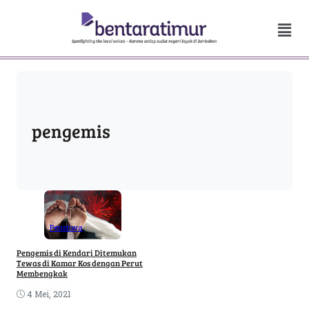
pengemis
Peristiwa
Pengemis di Kendari Ditemukan
Tewas di Kamar Kos dengan Perut
Membengkak
4 Mei, 2021