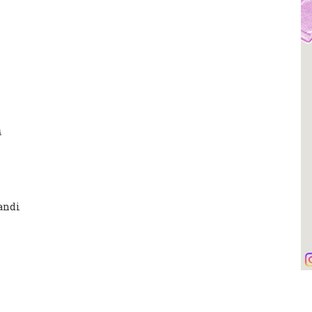
n
andi