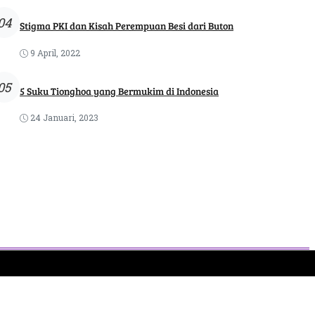
04
Stigma PKI dan Kisah Perempuan Besi dari Buton
9 April, 2022
05
5 Suku Tionghoa yang Bermukim di Indonesia
24 Januari, 2023