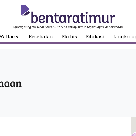
Wallacea
Kesehatan
Ekobis
Edukasi
Lingkun
amaan