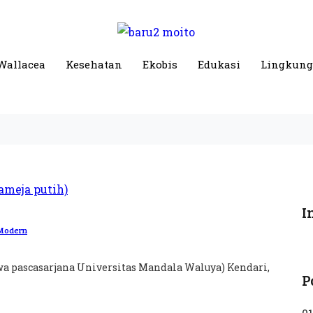
Wallacea
Kesehatan
Ekobis
Edukasi
Lingkun
I
 Modern
swa pascasarjana Universitas Mandala Waluya) Kendari,
P