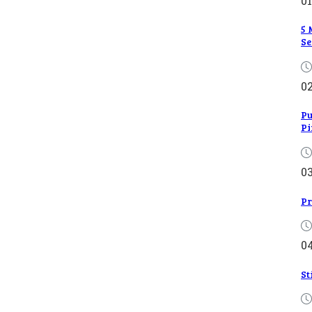
01
5 
Se
0
Pu
Pi
0
Pr
0
St