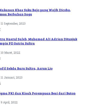
Makanan Khas Suku Bajo yang Wajib Dicoba,
mua Berbahan Sagu
11 September, 2023
2
tra Haerul Saleh, Muhamad Ali Adrian Ditunjuk
mpin PD Satria Sultra
10 Maret, 2022
3
ofil Sekda Baru Sultra, Asrun Lio
11 Januari, 2023
4
igma PKI dan Kisah Perempuan Besi dari Buton
9 April, 2022