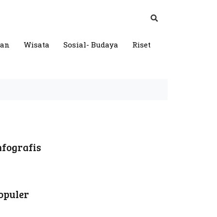
gan
Wisata
Sosial- Budaya
Riset
nfografis
opuler