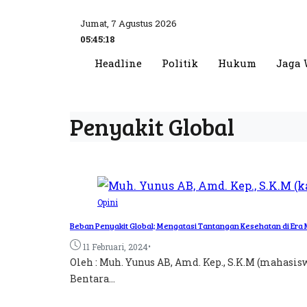
Jumat, 7 Agustus 2026
05:45:18
Headline
Politik
Hukum
Jaga 
Penyakit Global
Opini
Beban Penyakit Global; Mengatasi Tantangan Kesehatan di Era
•
11 Februari, 2024
Oleh : Muh. Yunus AB, Amd. Kep., S.K.M (mahasi
Bentara...