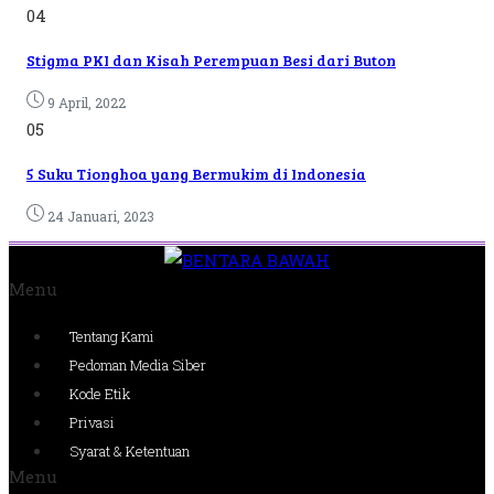
04
Stigma PKI dan Kisah Perempuan Besi dari Buton
9 April, 2022
05
5 Suku Tionghoa yang Bermukim di Indonesia
24 Januari, 2023
Menu
Tentang Kami
Pedoman Media Siber
Kode Etik
Privasi
Syarat & Ketentuan
Menu