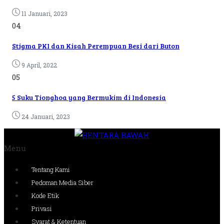
11 Januari, 2023
04
Stigma PKI dan Kisah Perempuan Besi dari Buton
9 April, 2022
05
5 Suku Tionghoa yang Bermukim di Indonesia
24 Januari, 2023
Menu
Tentang Kami
Pedoman Media Siber
Kode Etik
Privasi
Syarat & Ketentuan