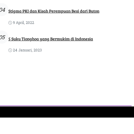
04
Stigma PKI dan Kisah Perempuan Besi dari Buton
9 April, 2022
05
5 Suku Tionghoa yang Bermukim di Indonesia
24 Januari, 2023