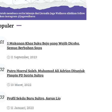
opuler
01
5 Makanan Khas Suku Bajo yang Wajib Dicoba,
Semua Berbahan Sagu
11 September, 2023
02
Putra Haerul Saleh, Muhamad Ali Adrian Ditunjuk
Pimpin PD Satria Sultra
10 Maret, 2022
03
Profil Sekda Baru Sultra, Asrun Lio
11 Januari, 2023