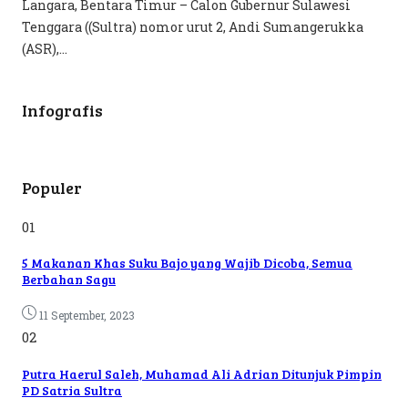
Langara, Bentara Timur – Calon Gubernur Sulawesi
Tenggara ((Sultra) nomor urut 2, Andi Sumangerukka
(ASR),...
Infografis
Populer
01
5 Makanan Khas Suku Bajo yang Wajib Dicoba, Semua
Berbahan Sagu
11 September, 2023
02
Putra Haerul Saleh, Muhamad Ali Adrian Ditunjuk Pimpin
PD Satria Sultra