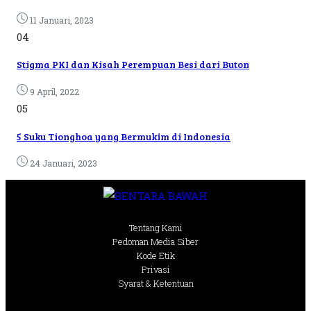
11 Januari, 2023
04
Stigma PKI dan Kisah Perempuan Besi dari Buton
9 April, 2022
05
5 Suku Tionghoa yang Bermukim di Indonesia
24 Januari, 2023
Tentang Kami
Pedoman Media Siber
Kode Etik
Privasi
Syarat & Ketentuan