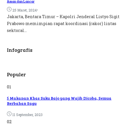
Aman dan Lancar
•
25 Maret, 2024
Jakarta, Bentara Timur – Kapolri Jenderal Listyo Sigit
Prabowo memimpian rapat koordinasi (rakor) lintas
sektoral...
Infografis
Populer
01
5 Makanan Khas Suku Bajo yang Wajib Dicoba, Semua
Berbahan Sagu
11 September, 2023
02