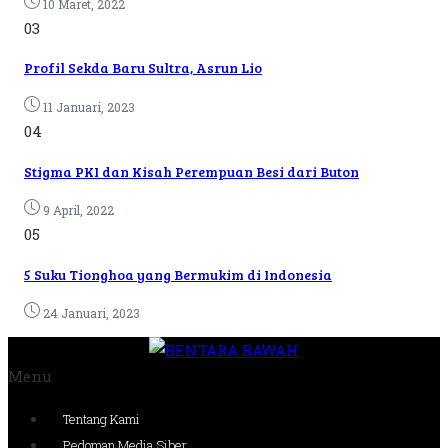
10 Maret, 2022
03
Profil Sekda Baru Sultra, Asrun Lio
11 Januari, 2023
04
Stigma PKI dan Kisah Perempuan Besi dari Buton
9 April, 2022
05
5 Suku Tionghoa yang Bermukim di Indonesia
24 Januari, 2023
Menu
Tentang Kami
Pedoman Media Siber