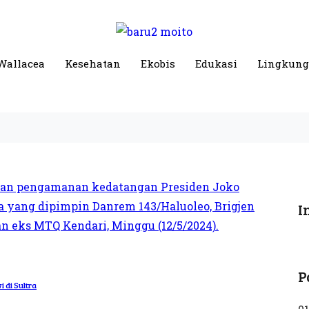
Wallacea
Kesehatan
Ekobis
Edukasi
Lingkun
I
P
 di Sultra