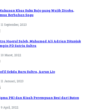
Makanan Khas Suku Bajo yang Wajib Dicoba,
mua Berbahan Sagu
11 September, 2023
2
tra Haerul Saleh, Muhamad Ali Adrian Ditunjuk
mpin PD Satria Sultra
10 Maret, 2022
3
ofil Sekda Baru Sultra, Asrun Lio
11 Januari, 2023
4
igma PKI dan Kisah Perempuan Besi dari Buton
9 April, 2022