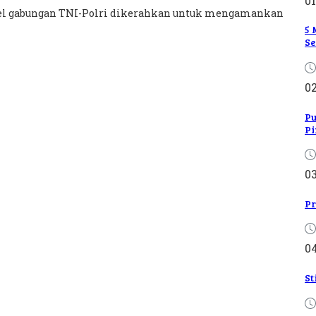
01
onel gabungan TNI-Polri dikerahkan untuk mengamankan
5 
Se
0
Pu
Pi
0
Pr
0
St