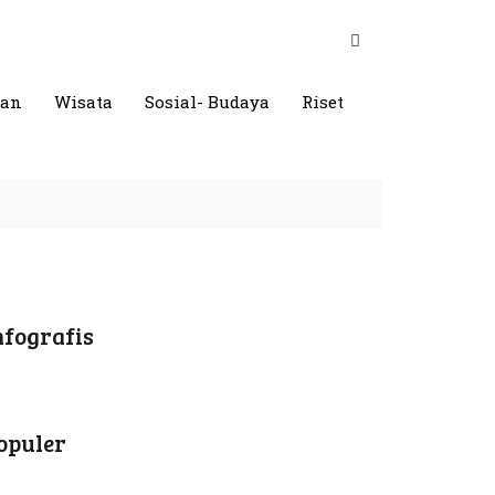
gan
Wisata
Sosial- Budaya
Riset
nfografis
opuler