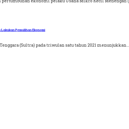
 pertumbuhan ekonomi pelaku Usaha Mikro Kecil Menengah (
a Lakukan Pemulihan Ekonomi
nggara (Sultra) pada triwulan satu tahun 2021 menunjukkan...