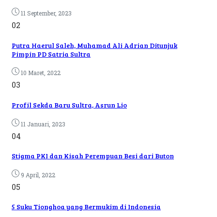
11 September, 2023
02
Putra Haerul Saleh, Muhamad Ali Adrian Ditunjuk
Pimpin PD Satria Sultra
10 Maret, 2022
03
Profil Sekda Baru Sultra, Asrun Lio
11 Januari, 2023
04
Stigma PKI dan Kisah Perempuan Besi dari Buton
9 April, 2022
05
5 Suku Tionghoa yang Bermukim di Indonesia