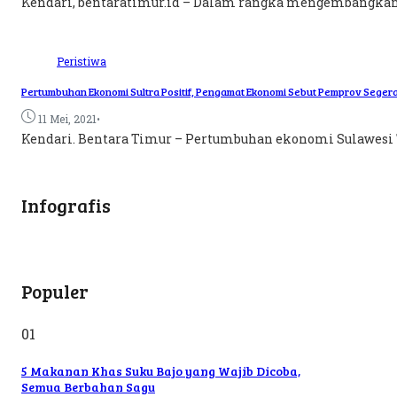
Kendari, bentaratimur.id – Dalam rangka mengembangkan
Peristiwa
Pertumbuhan Ekonomi Sultra Positif, Pengamat Ekonomi Sebut Pemprov Seger
•
11 Mei, 2021
Kendari. Bentara Timur – Pertumbuhan ekonomi Sulawesi Te
Infografis
Populer
01
5 Makanan Khas Suku Bajo yang Wajib Dicoba,
Semua Berbahan Sagu