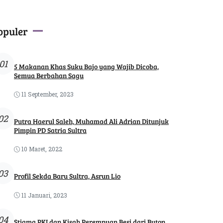
opuler
01
5 Makanan Khas Suku Bajo yang Wajib Dicoba,
Semua Berbahan Sagu
11 September, 2023
02
Putra Haerul Saleh, Muhamad Ali Adrian Ditunjuk
Pimpin PD Satria Sultra
10 Maret, 2022
03
Profil Sekda Baru Sultra, Asrun Lio
11 Januari, 2023
04
Stigma PKI dan Kisah Perempuan Besi dari Buton