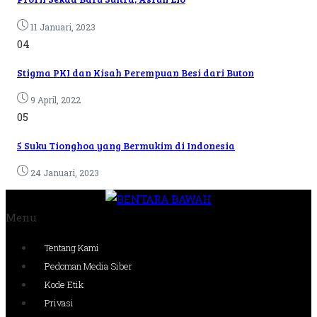
11 Januari, 2023
04
Stigma PKI dan Kisah Perempuan Besi dari Buton
9 April, 2022
05
5 Suku Tionghoa yang Bermukim di Indonesia
24 Januari, 2023
Menu
Tentang Kami
Pedoman Media Siber
Kode Etik
Privasi