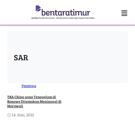
SAR
Peristiwa
TKA China yang Tenggelam di
Konawe Ditemukan Meninggal di
Morowali
14 Juni, 2021