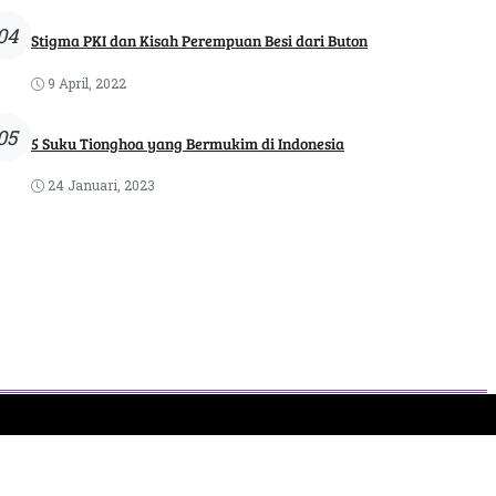
04
Stigma PKI dan Kisah Perempuan Besi dari Buton
9 April, 2022
05
5 Suku Tionghoa yang Bermukim di Indonesia
24 Januari, 2023