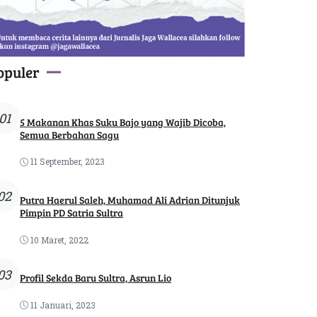
opuler
01
5 Makanan Khas Suku Bajo yang Wajib Dicoba,
Semua Berbahan Sagu
11 September, 2023
02
Putra Haerul Saleh, Muhamad Ali Adrian Ditunjuk
Pimpin PD Satria Sultra
10 Maret, 2022
03
Profil Sekda Baru Sultra, Asrun Lio
11 Januari, 2023