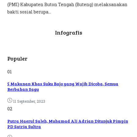
(PMI) Kabupaten Buton Tengah (Buteng) melaksanakan
bakti sosial berupa...
Infografis
Populer
01
5 Makanan Khas Suku Bajo yang Wajib Dicoba, Semua
Berbahan Sagu
11 September, 2023
02
Putra Haerul Saleh, Muhamad Ali Adrian Ditunjuk Pimpin
PD Satria Sultra