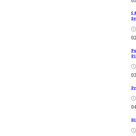
01
5 
Se
0
Pu
Pi
0
Pr
0
St