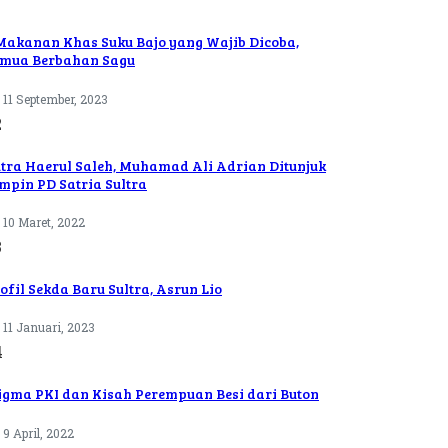
Makanan Khas Suku Bajo yang Wajib Dicoba,
mua Berbahan Sagu
11 September, 2023
2
tra Haerul Saleh, Muhamad Ali Adrian Ditunjuk
mpin PD Satria Sultra
10 Maret, 2022
3
ofil Sekda Baru Sultra, Asrun Lio
11 Januari, 2023
4
igma PKI dan Kisah Perempuan Besi dari Buton
9 April, 2022