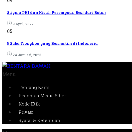
04
Stigma PKI dan Kisah Perempuan Besi dari Buton
9 April, 2022
05
5 Suku Tionghoa yang Bermukim di Indonesia
24 Januari, 2023
Menu
Tentang Kami
Pedoman Media Siber
Kode Etik
Privasi
Syarat & Ketentuan