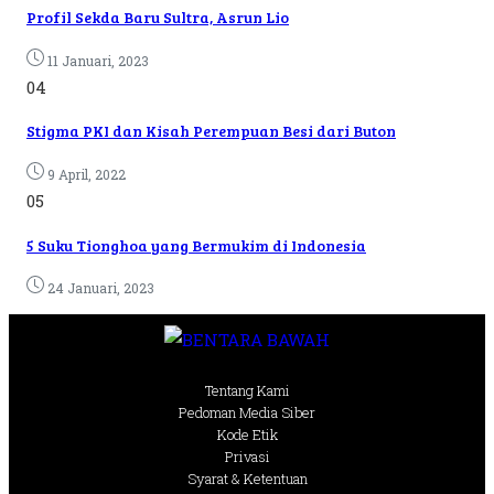
Profil Sekda Baru Sultra, Asrun Lio
11 Januari, 2023
04
Stigma PKI dan Kisah Perempuan Besi dari Buton
9 April, 2022
05
5 Suku Tionghoa yang Bermukim di Indonesia
24 Januari, 2023
Tentang Kami
Pedoman Media Siber
Kode Etik
Privasi
Syarat & Ketentuan