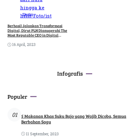
Ekobis
Berhasil Jalankan Transformasi
Digital, Dirut PLN Dianugerahi The
Most Reputable CEO in Digital
Platform
16 April, 2023
Infografis
Populer
01
5 Makanan Khas Suku Bajo yang Wajib Dicoba, Semua
Berbahan Sagu
11 September, 2023