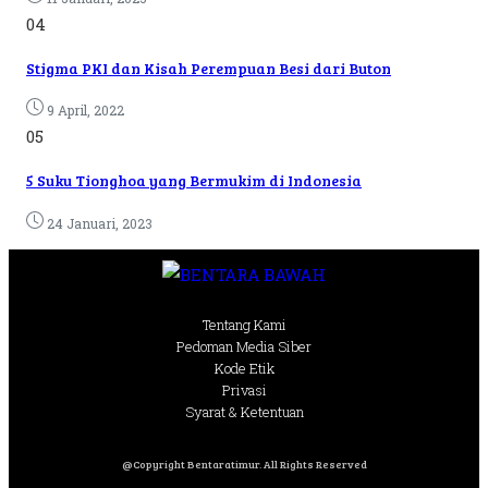
04
Stigma PKI dan Kisah Perempuan Besi dari Buton
9 April, 2022
05
5 Suku Tionghoa yang Bermukim di Indonesia
24 Januari, 2023
Tentang Kami
Pedoman Media Siber
Kode Etik
Privasi
Syarat & Ketentuan
@Copyright Bentaratimur. All Rights Reserved