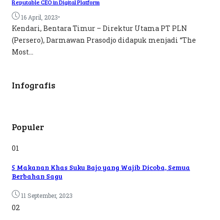
Reputable CEO in Digital Platform
•
16 April, 2023
Kendari, Bentara Timur – Direktur Utama PT PLN
(Persero), Darmawan Prasodjo didapuk menjadi “The
Most...
Infografis
Populer
01
5 Makanan Khas Suku Bajo yang Wajib Dicoba, Semua
Berbahan Sagu
11 September, 2023
02