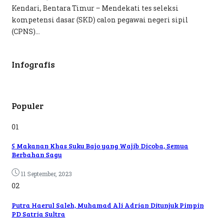
Kendari, Bentara Timur – Mendekati tes seleksi
kompetensi dasar (SKD) calon pegawai negeri sipil
(CPNS)...
Infografis
Populer
01
5 Makanan Khas Suku Bajo yang Wajib Dicoba, Semua
Berbahan Sagu
11 September, 2023
02
Putra Haerul Saleh, Muhamad Ali Adrian Ditunjuk Pimpin
PD Satria Sultra