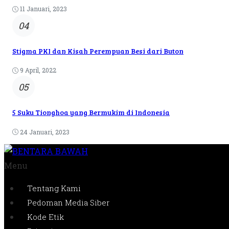
11 Januari, 2023
04
Stigma PKI dan Kisah Perempuan Besi dari Buton
9 April, 2022
05
5 Suku Tionghoa yang Bermukim di Indonesia
24 Januari, 2023
Menu
Tentang Kami
Pedoman Media Siber
Kode Etik