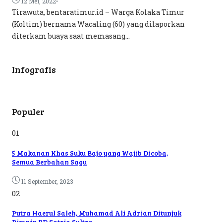
•
12 Mei, 2022
Tirawuta, bentaratimur.id – Warga Kolaka Timur
(Koltim) bernama Wacaling (60) yang dilaporkan
diterkam buaya saat memasang...
Infografis
Populer
01
5 Makanan Khas Suku Bajo yang Wajib Dicoba,
Semua Berbahan Sagu
11 September, 2023
02
Putra Haerul Saleh, Muhamad Ali Adrian Ditunjuk
Pimpin PD Satria Sultra