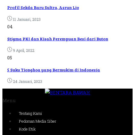
Profil Sekda Baru Sultra, Asrun Lio
11 Januari, 2023
04
Stigma PKI dan Kisah Perempuan Besi dari Buton
9 April, 2022
05
5 Suku Tionghoa yang Bermukim di Indonesia
24 Januari, 2023
Menu
Tentang Kami
Pedoman Media Siber
Kode Etik