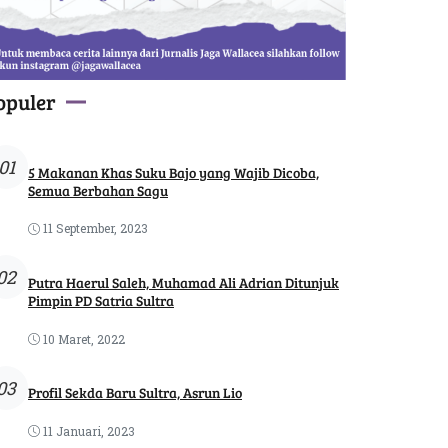
opuler
01
5 Makanan Khas Suku Bajo yang Wajib Dicoba,
Semua Berbahan Sagu
11 September, 2023
02
Putra Haerul Saleh, Muhamad Ali Adrian Ditunjuk
Pimpin PD Satria Sultra
10 Maret, 2022
03
Profil Sekda Baru Sultra, Asrun Lio
11 Januari, 2023