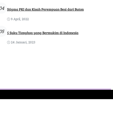
04
Stigma PKI dan Kisah Perempuan Besi dari Buton
9 April, 2022
05
5 Suku Tionghoa yang Bermukim di Indonesia
24 Januari, 2023