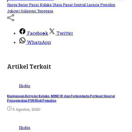
Harga Beras
Pasar Kolaka Utara
Pasar Sentral Lacaria
Presiden
Jokowi
Sulawesi Tenggara
Facebook
Twitter
WhatsApp
Artikel Terkait
Ekobis
Kunjungan Kerja ke Kolaka, MIND ID dan Forkopimda Perkuat Sinergi
Pengawalan PSN Blok Pomalaa
•
5 Agustus, 2026
Ekobis