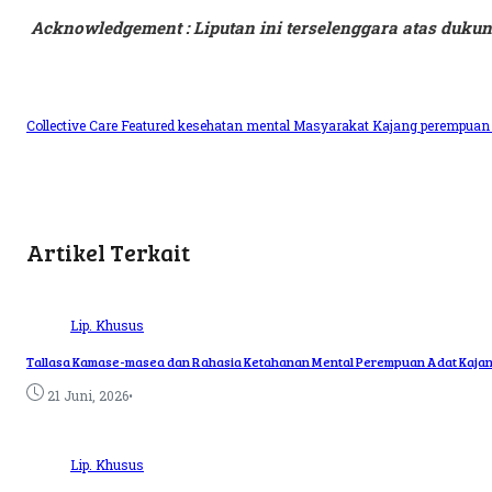
Acknowledgement : Liputan ini terselenggara atas duku
Collective Care
Featured
kesehatan mental
Masyarakat Kajang
perempuan
Artikel Terkait
Lip. Khusus
Tallasa Kamase-masea dan Rahasia Ketahanan Mental Perempuan Adat Kajang
•
21 Juni, 2026
Lip. Khusus