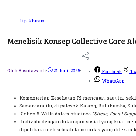
Lip. Khusus
Menelisik Konsep Collective Care A
Oleh Rosniawanti
•
21 Juni, 2026
•
Facebook
Tw
WhatsApp
Kementerian Kesehatan RI mencatat, saat ini sek
Sementara itu, di pelosok Kajang, Bulukumba, Su
Cohen & Wills dalam studinya
“Stress, Social Sup
Individu dengan dukungan sosial yang kuat meng
dipelihara oleh sebuah komunitas yang ditekan ko