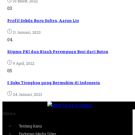
10 Maret, 2022
03
Profil Sekda Baru Sultra, Asrun Lio
11 Januari, 2023
04
Stigma PKI dan Kisah Perempuan Besi dari Buton
9 April, 2022
05
5 Suku Tionghoa yang Bermukim di Indonesia
24 Januari, 2023
Menu
Tentang Kami
Pedoman Media Siber