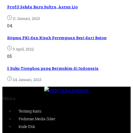
Profil Sekda Baru Sultra, Asrun Lio
11 Januari, 2023
04
Stigma PKI dan Kisah Perempuan Besi dari Buton
9 April, 2022
05
5 Suku Tionghoa yang Bermukim di Indonesia
24 Januari, 2023
Menu
Tentang Kami
Pedoman Media Siber
Kode Etik