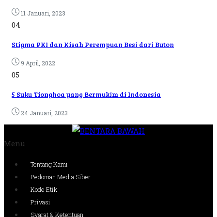
11 Januari, 2023
04
Stigma PKI dan Kisah Perempuan Besi dari Buton
9 April, 2022
05
5 Suku Tionghoa yang Bermukim di Indonesia
24 Januari, 2023
Menu
Tentang Kami
Pedoman Media Siber
Kode Etik
Privasi
Syarat & Ketentuan