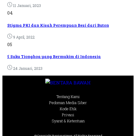
11 Januari, 2023
04
Stigma PKI dan Kisah Perempuan Besi dari Buton
9 April, 2022
05
5 Suku Tionghoa yang Bermukim di Indonesia
24 Januari, 2023
Tentang Kami
Pedoman Media Siber
Kode Etik
Privasi
Syarat & Ketentuan
@Copyright Bentaratimur. All Rights Reserved