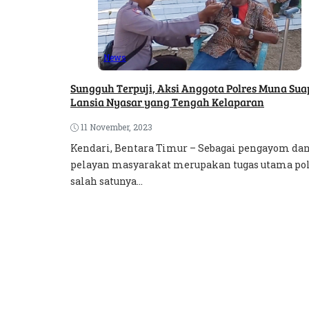
News
Sungguh Terpuji, Aksi Anggota Polres Muna Sua
Lansia Nyasar yang Tengah Kelaparan
11 November, 2023
Kendari, Bentara Timur – Sebagai pengayom da
pelayan masyarakat merupakan tugas utama pol
salah satunya...