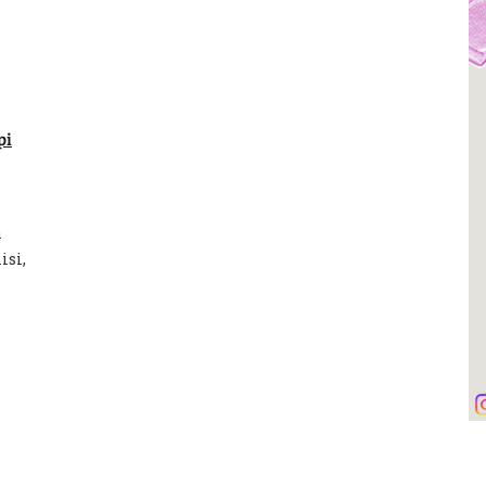
pi
n
isi,