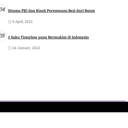
04
Stigma PKI dan Kisah Perempuan Besi dari Buton
9 April, 2022
05
5 Suku Tionghoa yang Bermukim di Indonesia
24 Januari, 2023