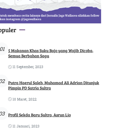
opuler
01
5 Makanan Khas Suku Bajo yang Wajib Dicoba,
Semua Berbahan Sagu
11 September, 2023
02
Putra Haerul Saleh, Muhamad Ali Adrian Ditunjuk
Pimpin PD Satria Sultra
10 Maret, 2022
03
Profil Sekda Baru Sultra, Asrun Lio
11 Januari, 2023