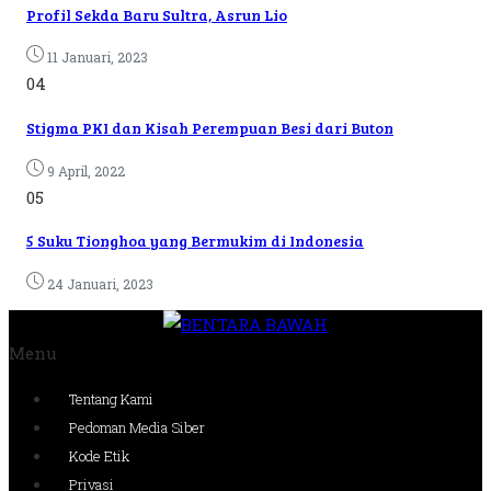
Profil Sekda Baru Sultra, Asrun Lio
11 Januari, 2023
04
Stigma PKI dan Kisah Perempuan Besi dari Buton
9 April, 2022
05
5 Suku Tionghoa yang Bermukim di Indonesia
24 Januari, 2023
Menu
Tentang Kami
Pedoman Media Siber
Kode Etik
Privasi