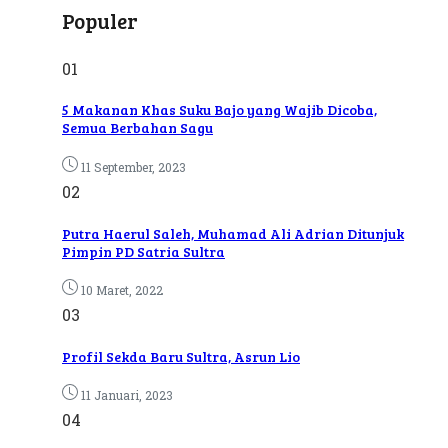
Populer
01
5 Makanan Khas Suku Bajo yang Wajib Dicoba,
Semua Berbahan Sagu
11 September, 2023
02
Putra Haerul Saleh, Muhamad Ali Adrian Ditunjuk
Pimpin PD Satria Sultra
10 Maret, 2022
03
Profil Sekda Baru Sultra, Asrun Lio
11 Januari, 2023
04