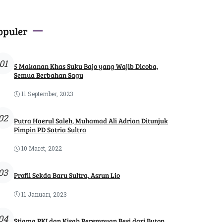
opuler
01
5 Makanan Khas Suku Bajo yang Wajib Dicoba,
Semua Berbahan Sagu
11 September, 2023
02
Putra Haerul Saleh, Muhamad Ali Adrian Ditunjuk
Pimpin PD Satria Sultra
10 Maret, 2022
03
Profil Sekda Baru Sultra, Asrun Lio
11 Januari, 2023
04
Stigma PKI dan Kisah Perempuan Besi dari Buton