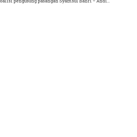
oalisi pengusung pasangan Syamsul Bahri – Andi...