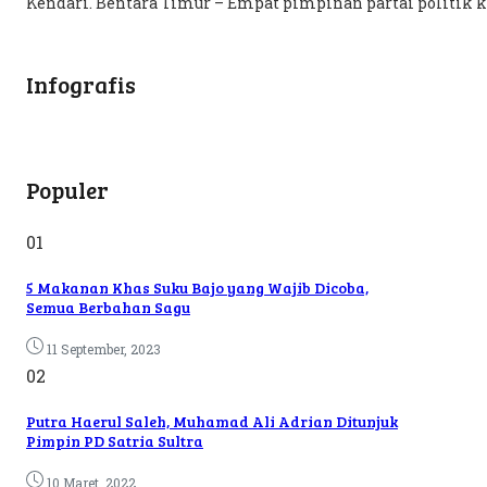
Kendari. Bentara Timur – Empat pimpinan partai politik k
Infografis
Populer
01
5 Makanan Khas Suku Bajo yang Wajib Dicoba,
Semua Berbahan Sagu
11 September, 2023
02
Putra Haerul Saleh, Muhamad Ali Adrian Ditunjuk
Pimpin PD Satria Sultra
10 Maret, 2022