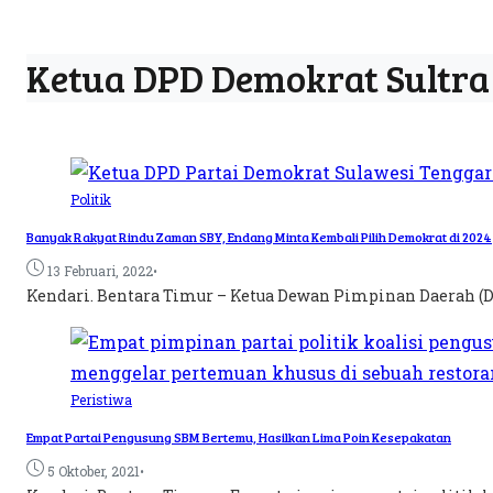
Ketua DPD Demokrat Sultra
Politik
Banyak Rakyat Rindu Zaman SBY, Endang Minta Kembali Pilih Demokrat di 2024
•
13 Februari, 2022
Kendari. Bentara Timur – Ketua Dewan Pimpinan Daerah (D
Peristiwa
Empat Partai Pengusung SBM Bertemu, Hasilkan Lima Poin Kesepakatan
•
5 Oktober, 2021