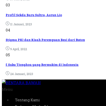
03
Profil Sekda Baru Sultra, Asrun Lio
11 Januari, 2023
04
Stigma PKI dan Kisah Perempuan Besi dari Buton
9 April, 2022
05
5 Suku Tionghoa yang Bermukim di Indonesia
24 Januari, 2023
Menu
Tentang Kami