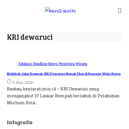
KRI dewaruci
Edukasi
Headline
News
Peristiwa
Wisata
Muhibah Jalur Rempah, KRI Dewaruci Napak Tilas di Benteng Wolio Buton
•
9 Juni, 2022
Baubau, bentaratimur.id – KRI Dewaruci yang
mengangkut 37 Laskar Rempah berlabuh di Pelabuhan
Murhum Kota...
Infografis