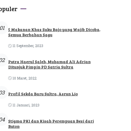
opuler
01
5 Makanan Khas Suku Bajo yang Wajib Dicoba,
Semua Berbahan Sagu
11 September, 2023
02
Putra Haerul Saleh, Muhamad Ali Adrian
Ditunjuk Pimpin PD Satria Sultra
10 Maret, 2022
03
Profil Sekda Baru Sultra, Asrun Lio
11 Januari, 2023
04
Stigma PKI dan Kisah Perempuan Besi dari
Buton