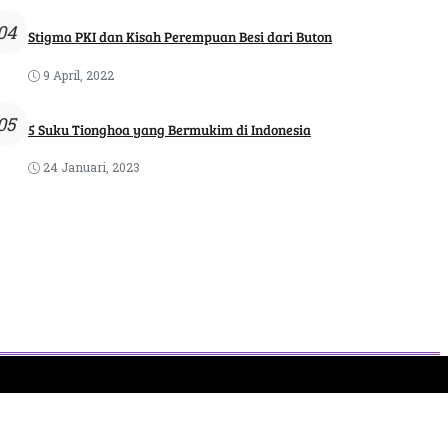
04
Stigma PKI dan Kisah Perempuan Besi dari Buton
9 April, 2022
05
5 Suku Tionghoa yang Bermukim di Indonesia
24 Januari, 2023