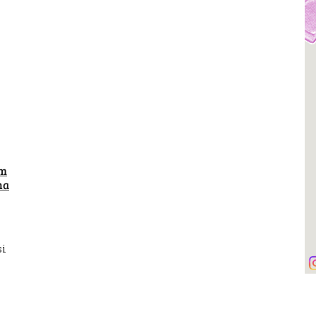
em
na
si