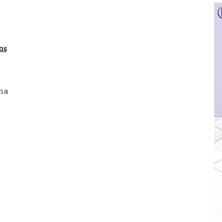
as
ama