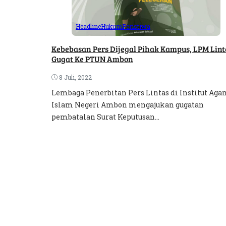
Headline
Hukum
Peristiwa
Kebebasan Pers Dijegal Pihak Kampus, LPM Lint
Gugat Ke PTUN Ambon
8 Juli, 2022
Lembaga Penerbitan Pers Lintas di Institut Ag
Islam Negeri Ambon mengajukan gugatan
pembatalan Surat Keputusan...