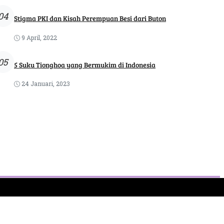
04
Stigma PKI dan Kisah Perempuan Besi dari Buton
9 April, 2022
05
5 Suku Tionghoa yang Bermukim di Indonesia
24 Januari, 2023