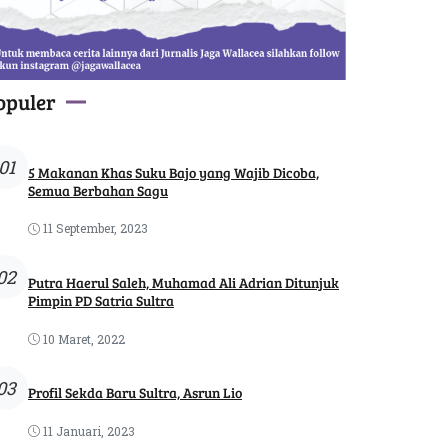
opuler
01
5 Makanan Khas Suku Bajo yang Wajib Dicoba,
Semua Berbahan Sagu
11 September, 2023
02
Putra Haerul Saleh, Muhamad Ali Adrian Ditunjuk
Pimpin PD Satria Sultra
10 Maret, 2022
03
Profil Sekda Baru Sultra, Asrun Lio
11 Januari, 2023